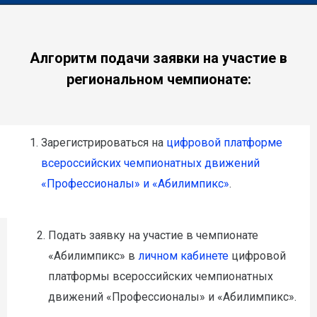
Алгоритм подачи заявки на участие в
региональном чемпионате:
Зарегистрироваться на
цифровой платформе
всероссийских чемпионатных движений
«Профессионалы» и «Абилимпикс»
.
Подать заявку на участие в чемпионате
«Абилимпикс» в
личном кабинете
цифровой
платформы всероссийских чемпионатных
движений «Профессионалы» и «Абилимпикс».