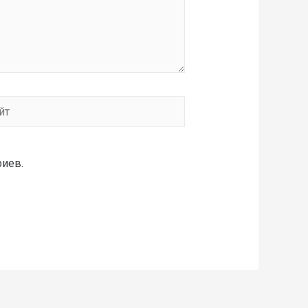
риев.