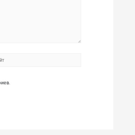
риев.