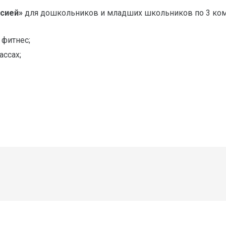
сией»
для дошкольников и младших школьников по 3 ком
 фитнес;
ссах;
Без подписи
Без подписи