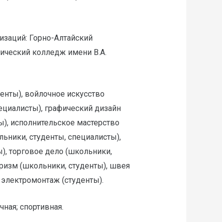
изаций: Горно-Алтайский
ический колледж имени В.А.
енты), войлочное искусство
ециалисты), графический дизайн
ы), исполнительское мастерство
льники, студенты, специалисты),
ы), торговое дело (школьники,
уризм (школьники, студенты), швея
 электромонтаж (студенты).
ная; спортивная.