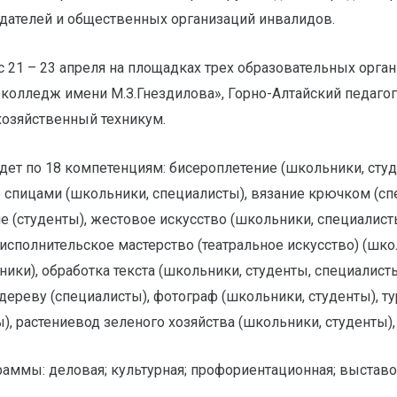
одателей и общественных организаций инвалидов.
 21 – 23 апреля на площадках трех образовательных орган
колледж имени М.З.Гнездилова», Горно-Алтайский педагог
хозяйственный техникум.
ет по 18 компетенциям: бисероплетение (школьники, студ
е спицами (школьники, специалисты), вязание крючком (сп
е (студенты), жестовое искусство (школьники, специалист
 исполнительское мастерство (театральное искусство) (шко
ики), обработка текста (школьники, студенты, специалист
 дереву (специалисты), фотограф (школьники, студенты), т
), растениевод зеленого хозяйства (школьники, студенты),
аммы: деловая; культурная; профориентационная; выставоч