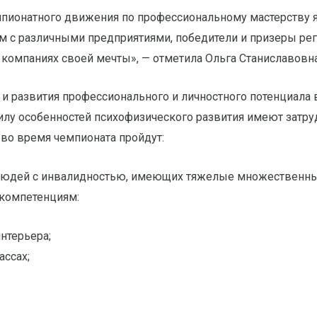
пионатного движения по профессиональному мастерству я
м с различными предприятиями, победители и призеры ре
компаниях своей мечты», — отметила Ольга Станиславовна
и развития профессионального и личностного потенциала в
илу особенностей психофизического развития имеют затр
во время чемпионата пройдут:
юдей с инвалидностью, имеющих тяжелые множественные 
 компетенциям:
нтерьера;
ссах;