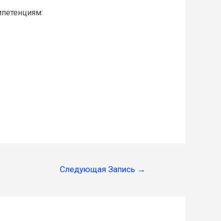
петенциям:
Без подписи
Следующая Запись
→