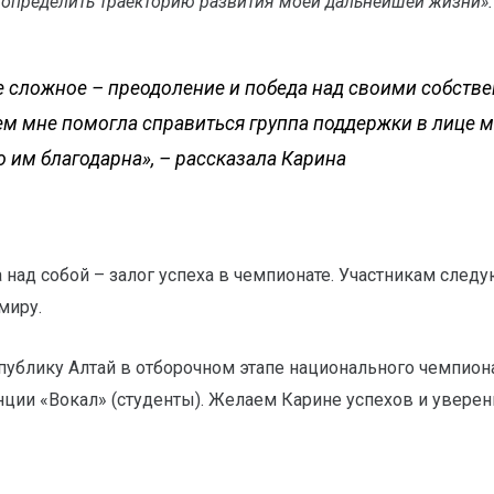
определить траекторию развития моей дальнейшей жизни».
е сложное – преодоление и победа над своими собств
м мне помогла справиться группа поддержки в лице м
но им благодарна»
, – рассказала Карина
а над собой – залог успеха в чемпионате. Участникам сле
миру.
публику Алтай в отборочном этапе национального чемпион
енции «Вокал» (студенты). Желаем Карине успехов и уверен