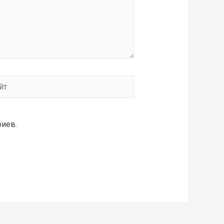
риев.